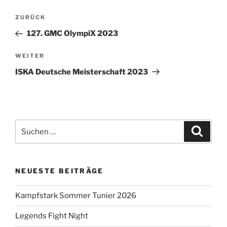
Beitragsnavigation
Vorheriger
ZURÜCK
Beitrag
127. GMC OlympiX 2023
Nächster
WEITER
Beitrag
ISKA Deutsche Meisterschaft 2023
Suchen
Suche
nach:
NEUESTE BEITRÄGE
Kampfstark Sommer Tunier 2026
Legends Fight Night