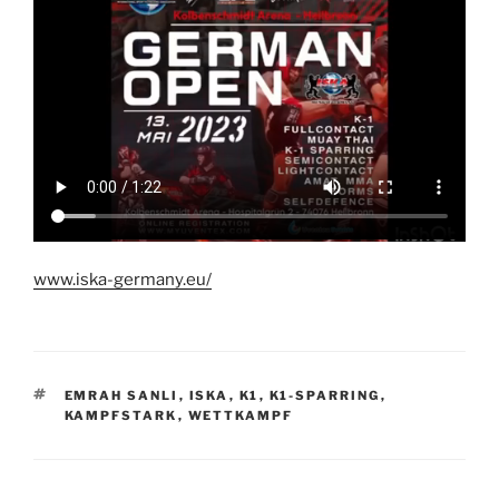
www.iska-germany.eu/
SCHLAGWÖRTER
EMRAH SANLI
,
ISKA
,
K1
,
K1-SPARRING
,
KAMPFSTARK
,
WETTKAMPF