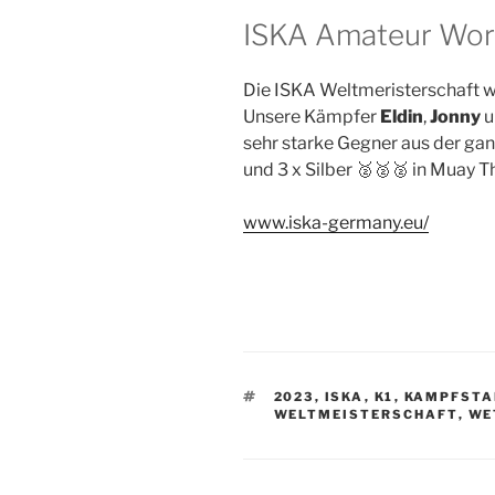
ISKA Amateur Wor
Die ISKA Weltmeristerschaft w
Unsere Kämpfer
Eldin
,
Jonny
u
sehr starke Gegner aus der ga
und 3 x Silber 🥈🥈🥈 in Muay 
www.iska-germany.eu/
SCHLAGWÖRTER
2023
,
ISKA
,
K1
,
KAMPFSTA
WELTMEISTERSCHAFT
,
WE