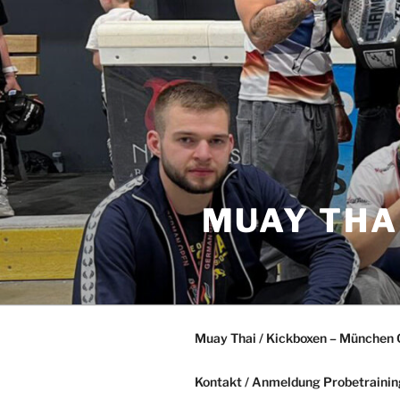
Zum
Inhalt
springen
MUAY THA
Muay Thai / Kickboxen – München 
Kontakt / Anmeldung Probetrainin