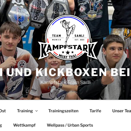
I UND KICKBOXEN BE
Kampfstark Team Sanli
Ost
Training
Trainingszeiten
Tarife
Unser Te
g
Wettkampf
Wellpass / Urban Sports