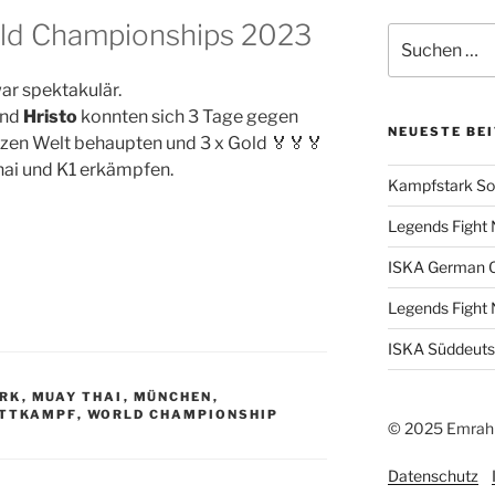
ld Championships 2023
Suchen
nach:
ar spektakulär.
nd
Hristo
konnten sich 3 Tage gegen
NEUESTE BE
nzen Welt behaupten und 3 x Gold 🏅🏅🏅
Thai und K1 erkämpfen.
Kampfstark So
Legends Fight 
ISKA German 
Legends Fight 
ISKA Süddeuts
RK
,
MUAY THAI
,
MÜNCHEN
,
TTKAMPF
,
WORLD CHAMPIONSHIP
© 2025 Emrah 
Datenschutz