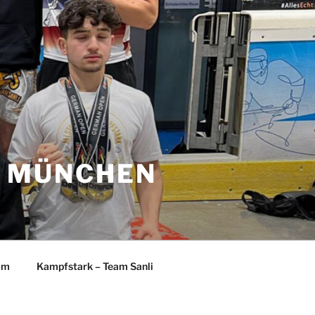
I MÜNCHEN
am
Kampfstark – Team Sanli