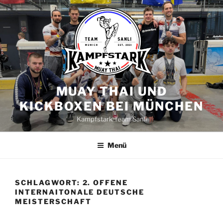
Zum
Inhalt
springen
MUAY THAI UND
KICKBOXEN BEI MÜNCHEN
Kampfstark Team Sanli
Menü
SCHLAGWORT:
2. OFFENE
INTERNAITONALE DEUTSCHE
MEISTERSCHAFT